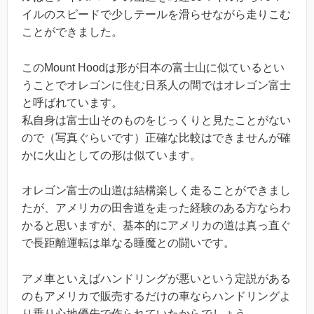
イルのスピードで少しテールを滑らせながら走りこむ
ことができました。
このMount Hoodは形が日本の富士山に似ているとい
うことでオレゴンに住む日系人の間ではオレゴン富士
と呼ばれています。
私自身は富士山そのものをじっくりと見たことがない
ので（写真ぐらいです）正確な比較はできませんが確
かに火山としての形は似ています。
オレゴン富士の山道は結構楽しく走ることができまし
たが、アメリカの田舎道を走った経験のある方ならわ
かると思いますが、基本的にアメリカの道は真っ直ぐ
で長距離運転は単なる睡魔との闘いです。
アメ車といえばハンドリングが悪いという定説がある
のもアメリカで販売するだけの車ならハンドリングよ
り乗り心地優先で作られていたからでしょう。