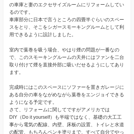
の車庫と妻のエクセサイズルームにリフォームしてい
るのです。
車庫部分に日本で言うところの四畳半ぐらいのスペー
スをとり、そこをシガースモーキングルームとして利
用できるように設計しました。
室内で葉巻を吸う場合、やはり煙の問題が一番なの
で、このスモーキングルームの天井にはファンを二台
取り付けて煙を直接外部に吸いだせるようにしてあり
ます。
完成時にはこのスペースにソファーを置きガレージに
ある自分の車をながめながら葉巻をエンジョイできる
ようになる予定です。
さて、リフォームに関してですがアメリカでは
DIY（Do it yourself）も半端ではなく、基礎の大工工
事から電気の配線、内壁、床板の設置、トイレと水道
の配管、もちろんペンキ塗りまで、すべて自分でやっ