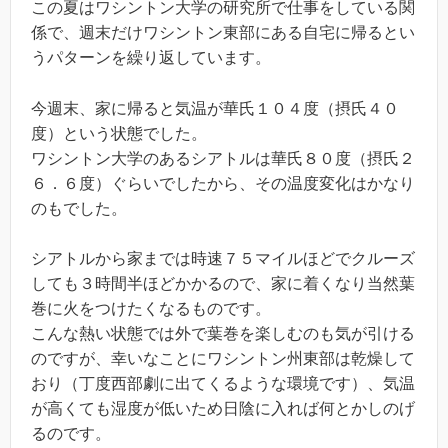
この夏はワシントン大学の研究所で仕事をしている関
係で、週末だけワシントン東部にある自宅に帰るとい
うパターンを繰り返しています。
今週末、家に帰ると気温が華氏１０４度（摂氏４０
度）という状態でした。
ワシントン大学のあるシアトルは華氏８０度（摂氏２
６．６度）ぐらいでしたから、その温度変化はかなり
のもでした。
シアトルから家までは時速７５マイルほどでクルーズ
しても３時間半ほどかかるので、家に着くなり当然葉
巻に火をつけたくなるものです。
こんな熱い状態では外で葉巻を楽しむのも気が引ける
のですが、幸いなことにワシントン州東部は乾燥して
おり（丁度西部劇に出てくるような環境です）、気温
が高くても湿度が低いため日陰に入れば何とかしのげ
るのです。