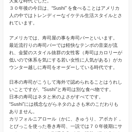
大変な時代でした。
３０年後の今日は、“Sushi” を食べることはアメリカ
人の中ではトレンディーなイケテル生活スタイルとさ
れています。
アメリカでは、寿司屋の事を寿司バーといいます。
最近流行りの寿司バーでは軽快なテンポの音楽が流
れ、金髪のスタイル抜群の女性客（寿司はカロリーが
低いので体系を気にする若い女性に人気がある）がカ
ウンター越しに寿司をオーダーしている時代です。
日本の寿司がこうして海外で認められることはうれし
いことですが、”Sushi”と寿司は別な食べ物です。
日本の寿司はネタと米のよさがすべてです。
“Sushi”には残念ながらネタのよさも米のこだわりも
ありません。
カリフォルニアロール（かに、きゅうり、アボカド，
とびっこを使った巻き寿司、一説では７０年後期にサ