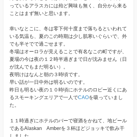
っているアラスカには殆ど興味も無く、自分から来る
ことはまず無いと思います。
幸いなとこに、冬は零下何十度まで落ちるといわれて
いる気温も、夏のこの時期は少し肌寒いぐらいで、外
でも半そでで過ごせます。
冬場はオーロラが見えることで有名なこの町ですが、
夏場の今は夜の１２時半過ぎまで日が沈みません（日
が沈んでもまだ明るい）。
夜明けはなんと朝の３時頃です。
早い話が一日中外は明るいのです。
昨日も明るい夜の１０時頃にホテルのロビー近くにあ
るスモーキングエリアで一人で
CAO
を吸っていまし
た。
１１時過ぎにホテルのバーで寝酒をかねて、地ビール
であるAlaskan Amberを３杯ほどジョッキで飲み干
しました。