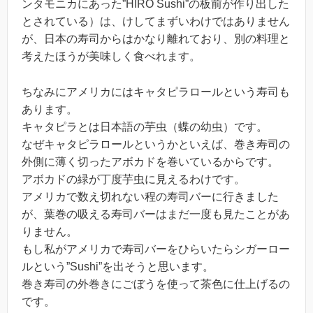
ンタモニカにあった”HIRO Sushi”の板前が作り出した
とされている）は、けしてまずいわけではありません
が、日本の寿司からはかなり離れており、別の料理と
考えたほうが美味しく食べれます。
ちなみにアメリカにはキャタピラロールという寿司も
あります。
キャタピラとは日本語の芋虫（蝶の幼虫）です。
なぜキャタピラロールというかといえば、巻き寿司の
外側に薄く切ったアボカドを巻いているからです。
アボカドの緑が丁度芋虫に見えるわけです。
アメリカで数え切れない程の寿司バーに行きました
が、葉巻の吸える寿司バーはまだ一度も見たことがあ
りません。
もし私がアメリカで寿司バーをひらいたらシガーロー
ルという”Sushi”を出そうと思います。
巻き寿司の外巻きにごぼうを使って茶色に仕上げるの
です。