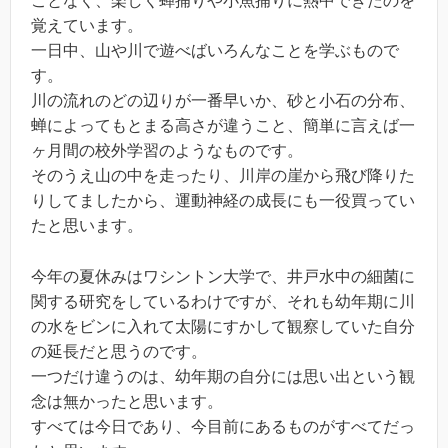
ことなく、楽しく蝉捕りや小魚捕りに熱中できたのを
覚えています。
一日中、山や川で遊べばいろんなことを学ぶもので
す。
川の流れのどの辺りが一番早いか、砂と小石の分布、
蝉によってもとまる高さが違うこと、簡単に言えば一
ヶ月間の校外学習のようなものです。
そのうえ山の中を走ったり、川岸の崖から飛び降りた
りしてましたから、運動神経の成長にも一役買ってい
たと思います。
今年の夏休みはワシントン大学で、井戸水中の細菌に
関する研究をしているわけですが、それも幼年期に川
の水をビンに入れて太陽にすかして観察していた自分
の延長だと思うのです。
一つだけ違うのは、幼年期の自分には思い出という観
念は無かったと思います。
すべては今日であり、今目前にあるものがすべてだっ