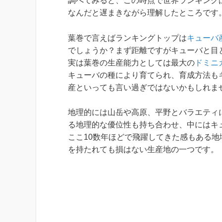
調べてみると、この時点で世界ランキングは
なんだと遅まきながら理解したところです
葉巻で言えばランキングトップは
キューバ
でしょうか？まず距離ですがキューバと目と
実は葉巻の生産能力としては最大の
ドミニ
キューバの種により育てられ、育成方法も
産といっても言い過ぎではないかもしれま
地理的には山岳や高原、平野とバラエティ
る地理的な優位性も持ち合わせ、中にはキ
ここ10数年ほどで飛躍してきた感もある
を持たれても損はない生産地の一つです。