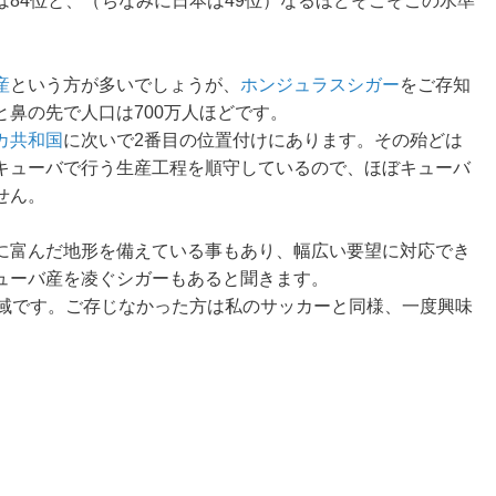
84位と、（ちなみに日本は49位）なるほどそこそこの水準
。
産
という方が多いでしょうが、
ホンジュラスシガー
をご存知
鼻の先で人口は700万人ほどです。
カ共和国
に次いで2番目の位置付けにあります。その殆どは
キューバで行う生産工程を順守しているので、ほぼキューバ
せん。
に富んだ地形を備えている事もあり、幅広い要望に対応でき
ューバ産を凌ぐシガーもあると聞きます。
地域です。ご存じなかった方は私のサッカーと同様、一度興味