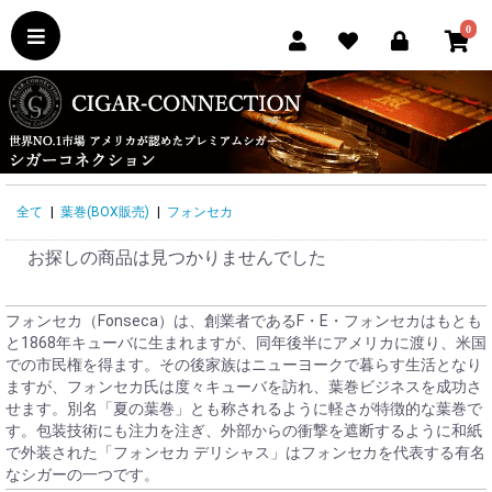
0
全て
|
葉巻(BOX販売)
|
フォンセカ
お探しの商品は見つかりませんでした
フォンセカ（Fonseca）は、創業者であるF・E・フォンセカはもとも
と1868年キューバに生まれますが、同年後半にアメリカに渡り、米国
での市民権を得ます。その後家族はニューヨークで暮らす生活となり
ますが、フォンセカ氏は度々キューバを訪れ、葉巻ビジネスを成功さ
せます。別名「夏の葉巻」とも称されるように軽さが特徴的な葉巻で
す。包装技術にも注力を注ぎ、外部からの衝撃を遮断するように和紙
で外装された「フォンセカ デリシャス」はフォンセカを代表する有名
なシガーの一つです。